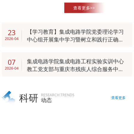
中学习暨树立和践行正确政绩观学习
查看更多>>
教育专题学习会。学院党委书记张红
升主持会议，中心组成员参加学习，
系部中心主任列席。会议采取“个人
【学习教育】集成电路学院党委理论学习
23
自学+集中学习+交流研讨”相结合的
中心组开展集中学习暨树立和践行正确政
2026-04
形式。会前，中心组成员重点学习了
绩观学习教育专题学习会
习近平总书记《论教育》《习近平关
集成电路学院集成电路工程实验实训中心
07
于树立和践行正确政绩观论述摘编》
教工党支部与重庆市残疾人综合服务中心
2026-04
等学习材料。集中学习阶段，通过原
听力语言康复中心联合开展主题党日
文领学、视频学习、专题研讨等方
式，深入学习了习近平总书记关于树
科研
RESEARCH TRENDS
立和践行正确政绩观的重要论述、...
查看更多
动态