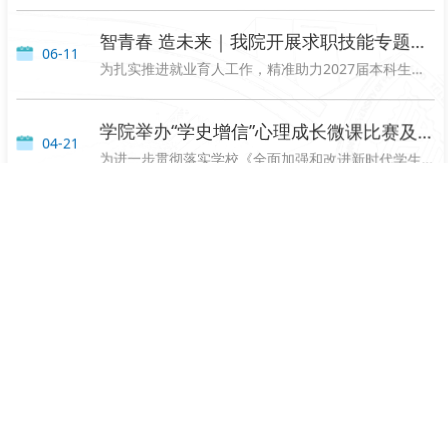
智青春 造未来｜我院开展求职技能专题指
06-11
导讲座
为扎实推进就业育人工作，精准助力2027届本科生提前备战大四求职季，夯实求职基础、提升职场竞争力，近日，我院特邀海尔智家供应链西南区域招聘经理周徐，开展“智青春 造未来”就业求职技能专题指导讲座，学院2027届学生代表到场参与学习。 本次讲座紧扣当下就业市场新形势和企业真实招聘标准，聚焦工科毕业生求职痛点与难点，内容兼具专业性、针对性和实用性，为即将迈入求职阶段的学子提供了全方位的求职赋能指导。讲座伊始，周徐经理结合家电供应链行业发展现状、...
学院举办“学史增信”心理成长微课比赛及
04-21
三级心理之家评选活动
为进一步贯彻落实学校《全面加强和改进新时代学生心理健康工作实施方案》，深化健康第一理念，培育学生热爱生活、珍视生命、自尊自信、理性平和、乐观向上的心理品质，提升心理健康素质，4月20日，集成电路学院举办了“学史增信”——心理成长微课比赛及三级心理之家评选活动。微课比赛分为四个类别：“学史增信”“榜样的力量”“生命教育与心理成长”“科技发展与智慧人生”。参赛学生围绕相关主题进行了讲课展示。 三级心理之家评选包括院级心理之家、...
“两会聚智绘蓝图，青春逐梦向未来”主题
03-20
团日活动
为引导青年学子把握时代脉搏、勇担青春使命，3月18日，重庆邮电大学集成电路学院与数学与统计学院四个团支部——02022301团支部，02022304团支部，16022304团支部，11082301团支部，在第二教学楼2415教室联合开展了“两会聚智绘蓝图，青春逐梦向未来”主题团日活动，数学与统计学院党委副书记罗玉华老师，辅导员赵名君老师；集成电路学院辅导员洪森老师、黄露老师莅临现场，与青年团员们共同参与了此次活动。本次活动由杜玉婷同学主持。...
发展
DEVELOPMENT HISTORY
历程