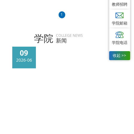
教师招聘
1
2
学院邮箱
学院
COLLEGE NEWS
查看更多
新闻
学院电话
09
收起 >>
2026-06
集成电路产业学院前沿技术与产业发展论坛成功举办
6月5日，集成电路产业学院前沿技术与产业发展论坛在逸夫楼学术报告厅成功举办。来自渝粤两地30家高校、科研院所、领军企业的代表齐聚一堂，共同见证集成电路产业学院成立，共商产教融合发展大计。 校党委常委、副校长温平川出席论坛并致辞。重庆半导体行业协会理事长李儒章，赛力斯集团、重庆览山电子、华润微电子、华为技术有限公司、北京华大九天、珠海硅芯科技等企业代表，重庆大学、重庆理工大学、深圳技术大学、重庆文理学院、...
2
/
3