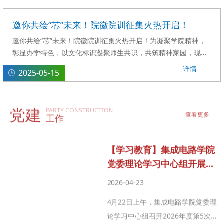
学会重庆组会(IEEE CAS Chongqing Chapter)联合主办的高水
平学术会议。会议聚焦集成电路与系统领域的前沿技术和发展趋
邀你共绘“芯”未来！院徽院训征集火热开启！
势，旨在为全球该领域的研究人员、工程师和行业专家提供一个
邀你共绘“芯”未来！院徽院训征集火热开启！为凝聚学院精神，
高水平学术交流与合作平台。...
彰显办学特色，以文化标识凝聚师生共识，共筑精神家园，现面
向校内外公开征集院徽、院训、微信推文首图及尾图设计，助力
详情
2025-05-15
学院启航“芯”征程！@学院简介 聚焦“中国芯”，培育“芯”人才
重庆邮电大学集成电路学院（重庆国际半导体学院）由学校原光
电工程学院微电子系、光电实验中心（微电子部分）和原先进制
党建
造工程学院机械设计制造系、智能制造工程系、先进制造实验实
PARTY CONSTRUCTION
查看更多
工作
训中心组建而成。...
【学习教育】集成电路学院
党委理论学习中心组开展集
中学习暨树立和践行正确政
2026-04-23
绩观学习教育专题学习会
4月22日上午，集成电路学院党委理
论学习中心组召开2026年度第5次集