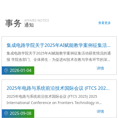
事务
AFFAIRS NOTICE
查看更多
通知
集成电路学院关于2025年AI赋能教学案例征集活动获奖情况的通报
集成电路学院关于2025年AI赋能教学案例征集活动获奖情况的通
报 学院各部门、全体师生：为促进AI技术在教与学各环节的深度
应用，推动教学模式创新与学习效率提升，汇聚集体智慧形成互
详情
2026-01-04
学互鉴的良好氛围，学院于2025年11月组织开展了“AI赋能教学
案例征集”活动。活动启动后，全院教师积极响应、踊跃参与，提
交了一批源于教学实践、具有创新价值的优秀案例。经学院组织
2025年电路与系统前沿技术国际会议 (FTCS 2025) 通知
专家对征集案例进行严格评审，依据案例的应用创新性、实践实
2025年电路与系统前沿技术国际会议 (FTCS 2025) 2025
效性与推广价值等核心指标，...
International Conference on Frontiers Technology in
Circuits and Systems 一、会议简介2025年电路与系统前沿技
详情
2025-09-08
术国际会议（FTCS 2025）是由重庆邮电大学与IEEE电路与系统